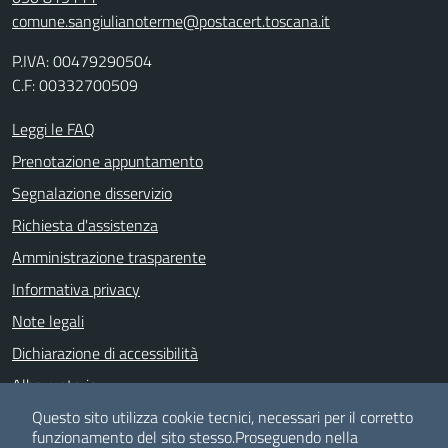
comune.sangiulianoterme@postacert.toscana.it
P.IVA: 00479290504
C.F: 00332700509
Leggi le FAQ
Prenotazione appuntamento
Segnalazione disservizio
Richiesta d'assistenza
Amministrazione trasparente
Informativa privacy
Note legali
Dichiarazione di accessibilità
Albo pretorio
Meccanismo di feedback
Questo sito utilizza cookie tecnici, necessari per il corretto
funzionamento del sito stesso.
Proseguendo nella