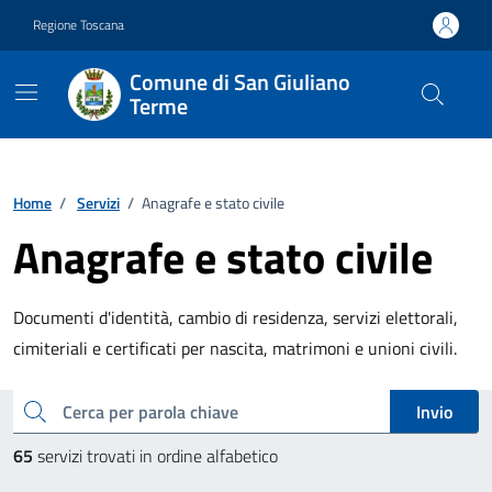
Vai ai contenuti
Vai al footer
Regione Toscana
Comune di San Giuliano
Terme
Home
/
Servizi
/
Anagrafe e stato civile
Anagrafe e stato civile
Documenti d'identità, cambio di residenza, servizi elettorali,
cimiteriali e certificati per nascita, matrimoni e unioni civili.
Esplora tutti i servizi
cerca
Invio
65
servizi trovati in ordine alfabetico