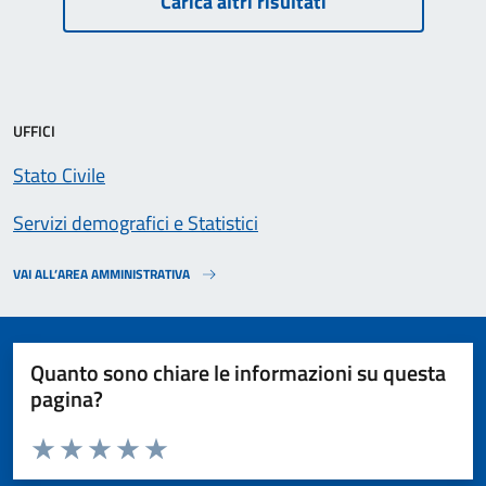
Carica altri risultati
UFFICI
Stato Civile
Servizi demografici e Statistici
VAI ALL’AREA AMMINISTRATIVA
Quanto sono chiare le informazioni su questa
pagina?
Valuta da 1 a 5 stelle la pagina
Valuta 1 stelle su 5
Valuta 2 stelle su 5
Valuta 3 stelle su 5
Valuta 4 stelle su 5
Valuta 5 stelle su 5