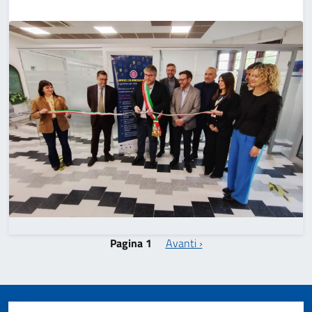
Paginazione
Pagina successiva
Pagina 1
Avanti ›