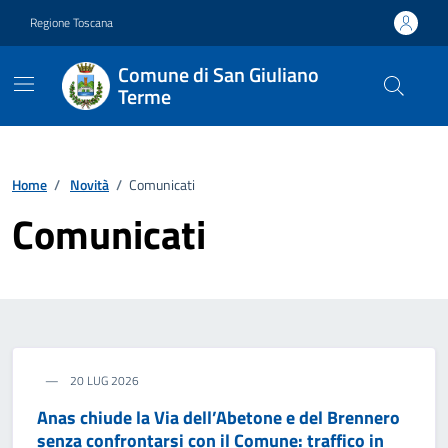
Vai ai contenuti
Vai al footer
Regione Toscana
Comune di San Giuliano
Terme
Home
/
Novità
/
Comunicati
Comunicati
20 LUG 2026
Anas chiude la Via dell’Abetone e del Brennero
senza confrontarsi con il Comune: traffico in