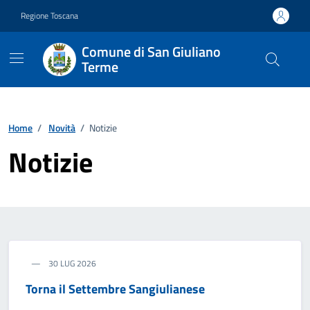
Vai ai contenuti
Vai al footer
Regione Toscana
Comune di San Giuliano
Terme
Home
/
Novità
/
Notizie
Notizie
30 LUG 2026
Torna il Settembre Sangiulianese