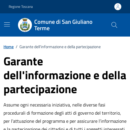
Vai ai contenuti
Vai al footer
Regione Toscana
Comune di San Giuliano
Terme
Home
/
Garante dell'informazione e della partecipazione
Garante
dell'informazione e della
partecipazione
Descrizione breve
Assume ogni necessaria iniziativa, nelle diverse fasi
procedurali di formazione degli atti di governo del territorio,
per l’attuazione del programma e per assicurare l’informazione
e la partecipazione dei cittadini e di tutti i soggetti interessati