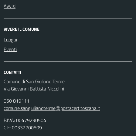
Avvisi
VIVERE IL COMUNE
Luoghi
Eventi
CONTATTI
Comune di San Giuliano Terme
Via Giovanni Battista Niccolini
050 819111
comune.sangiulianoterme@postacert.toscana.it
P.IVA: 00479290504
C.F: 00332700509