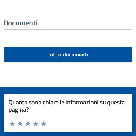
Documenti
Tutti i documenti
Quanto sono chiare le informazioni su questa
pagina?
Valuta da 1 a 5 stelle la pagina
Valuta 1 stelle su 5
Valuta 2 stelle su 5
Valuta 3 stelle su 5
Valuta 4 stelle su 5
Valuta 5 stelle su 5