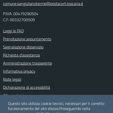
comune.sangiulianoterme@postacert.toscana.it
P.IVA: 00479290504
C.F: 00332700509
Leggi le FAQ
Prenotazione appuntamento
Segnalazione disservizio
Richiesta d'assistenza
Amministrazione trasparente
Informativa privacy
Note legali
Dichiarazione di accessibilità
Albo pretorio
Meccanismo di feedback
Questo sito utilizza cookie tecnici, necessari per il corretto
funzionamento del sito stesso.
Proseguendo nella