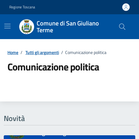
Vai ai contenuti
Vai al footer
Regione Toscana
Comune di San Giuliano
Terme
Home
/
Tutti gli argomenti
/
Comunicazione politica
Comunicazione politica
Dettagli della notizia
Novità