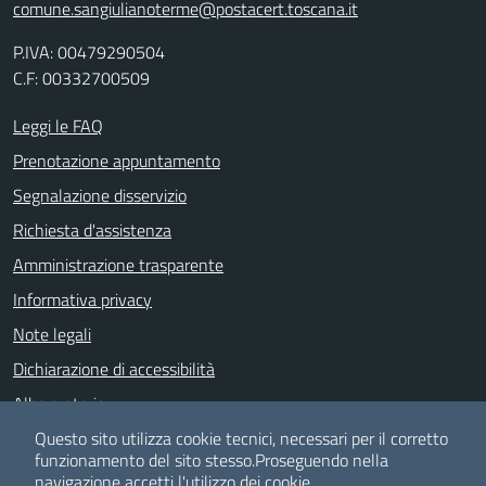
comune.sangiulianoterme@postacert.toscana.it
P.IVA: 00479290504
C.F: 00332700509
Leggi le FAQ
Prenotazione appuntamento
Segnalazione disservizio
Richiesta d'assistenza
Amministrazione trasparente
Informativa privacy
Note legali
Dichiarazione di accessibilità
Albo pretorio
Meccanismo di feedback
Questo sito utilizza cookie tecnici, necessari per il corretto
funzionamento del sito stesso.
Proseguendo nella
navigazione accetti l'utilizzo dei cookie.