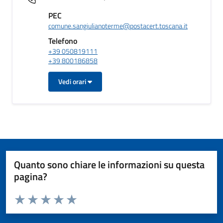
PEC
comune.sangiulianoterme@postacert.toscana.it
Telefono
+39 050819111
+39 800186858
Vedi orari
Quanto sono chiare le informazioni su questa
pagina?
Valuta da 1 a 5 stelle la pagina
Valuta 1 stelle su 5
Valuta 2 stelle su 5
Valuta 3 stelle su 5
Valuta 4 stelle su 5
Valuta 5 stelle su 5