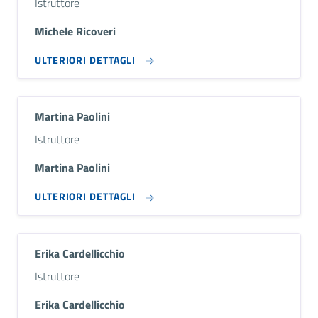
Descrizione breve
Istruttore
Michele Ricoveri
ULTERIORI DETTAGLI
Martina Paolini
Descrizione breve
Istruttore
Martina Paolini
ULTERIORI DETTAGLI
Erika Cardellicchio
Descrizione breve
Istruttore
Erika Cardellicchio